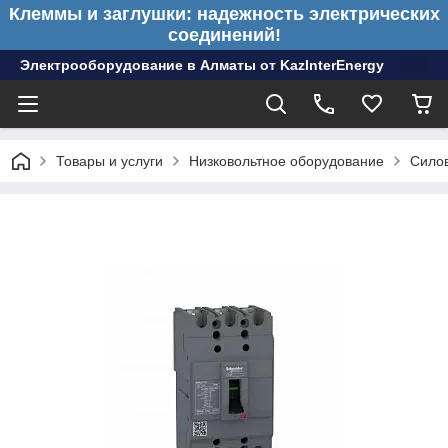
Клеммы и заглушки: надежность электрических
соединений!
Электрооборудование в Алматы от KazInterEnergy
Товары и услуги
Низковольтное оборудование
Сило