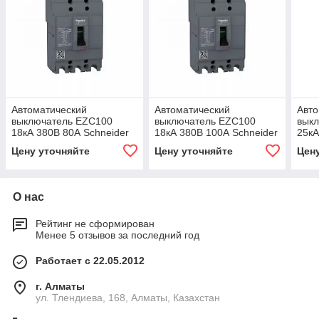
Автоматический
Автоматический
Авто
выключатель EZC100
выключатель EZC100
вык
18кА 380В 80А Schneider
18кА 380В 100А Schneider
25кА
Electric
Electric
Elect
Цену уточняйте
Цену уточняйте
Цен
О нас
Рейтинг не сформирован
Менее 5 отзывов за последний год
Работает с 22.05.2012
г. Алматы
ул. Тлендиева, 168, Алматы, Казахстан