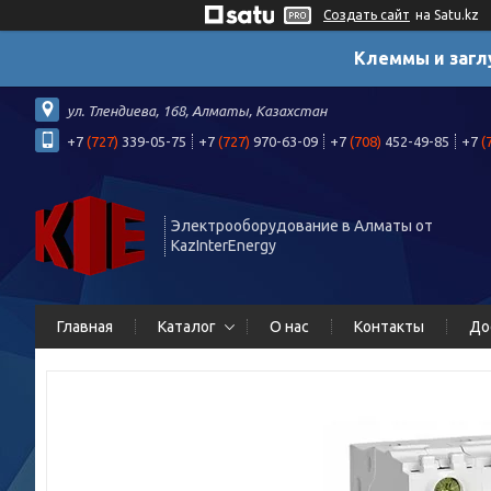
Создать сайт
на Satu.kz
Клеммы и загл
ул. Тлендиева, 168, Алматы, Казахстан
+7
(727)
339-05-75
+7
(727)
970-63-09
+7
(708)
452-49-85
+7
(
Электрооборудование в Алматы от
KazInterEnergy
Главная
Каталог
О нас
Контакты
До