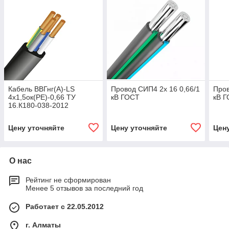
Кабель ВВГнг(А)-LS
Провод СИП4 2х 16 0,66/1
Пров
4х1,5ок(РЕ)-0,66 ТУ
кВ ГОСТ
кВ 
16.К180-038-2012
Цену уточняйте
Цену уточняйте
Цен
О нас
Рейтинг не сформирован
Менее 5 отзывов за последний год
Работает с 22.05.2012
г. Алматы