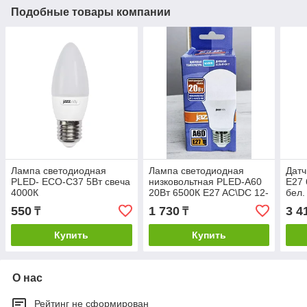
Подобные товары компании
Лампа светодиодная
Лампа светодиодная
Датч
PLED- ECO-C37 5Вт свеча
низковольтная PLED-A60
E27 
4000К
20Вт 6500К E27 AC\DC 12-
бел.
48V
550
1 730
3 4
₸
₸
Купить
Купить
О нас
Рейтинг не сформирован