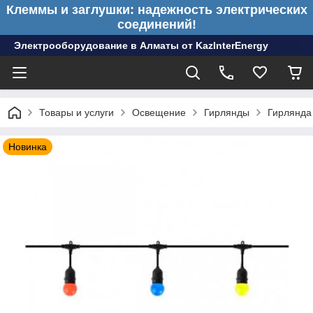
Клеммы и заглушки: надежность электрических
соединений!
Электрооборудование в Алматы от KazInterEnergy
Товары и услуги
Освещение
Гирлянды
Гирлянда
Новинка