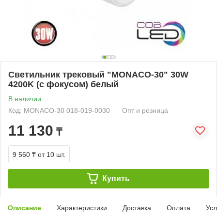
Светильник трековый "MONACO-30" 30W
4200K (с фокусом) белый
В наличии
Код: MONACO-30 018-019-0030
Опт и розница
11 130
₸
9 560 ₸
от 10 шт.
Купить
Описание
Характеристики
Доставка
Оплата
Усл