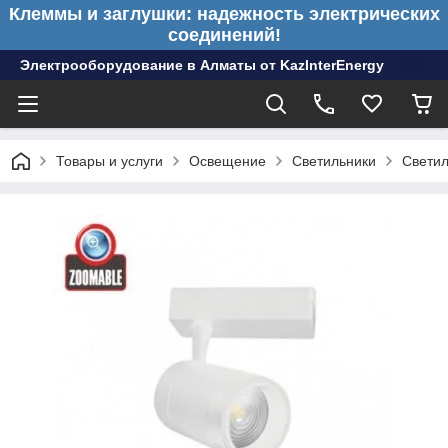
Клеммы и заглушки: надежность электрических
соединений!
Электрооборудование в Алматы от KazInterEnergy
Товары и услуги
Освещение
Светильники
Светил