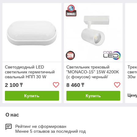
Светодиодный LED
Светильник трековый
Трек
cветильник герметичный
"MONACO-15" 15W 4200K
све
овальный НПП 30 W
(с фокусом) черный/
30w
белый
2 100
8 460
₸
₸
Цен
Купить
Купить
О нас
Рейтинг не сформирован
Менее 5 отзывов за последний год