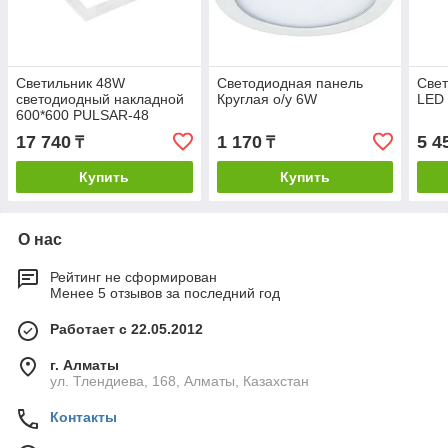
Светильник 48W
Светодиодная панель
Свет
светодиодный накладной
Круглая о/у 6W
LED 
600*600 PULSAR-48
белый
17 740
1 170
5 4
₸
₸
Купить
Купить
О нас
Рейтинг не сформирован
Менее 5 отзывов за последний год
Работает с 22.05.2012
г. Алматы
ул. Тлендиева, 168, Алматы, Казахстан
Контакты