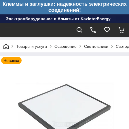
Клеммы и заглушки: надежность электрических
соединений!
Электрооборудование в Алматы от KazInterEnergy
Товары и услуги
Освещение
Светильники
Светод
Новинка