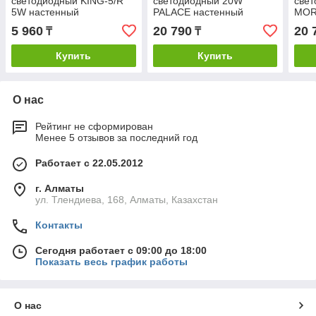
светодиодный KING-5/R
светодиодный 20W
све
5W настенный
PALACE настенный
MOR
5 960
20 790
20 
₸
₸
Купить
Купить
О нас
Рейтинг не сформирован
Менее 5 отзывов за последний год
Работает с 22.05.2012
г. Алматы
ул. Тлендиева, 168, Алматы, Казахстан
Контакты
Сегодня работает с 09:00 до 18:00
Показать весь график работы
О нас