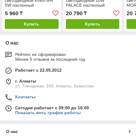
светодиодный KING-5/R
светодиодный 20W
све
5W настенный
PALACE настенный
MOR
5 960
20 790
20 
₸
₸
Купить
Купить
О нас
Рейтинг не сформирован
Менее 5 отзывов за последний год
Работает с 22.05.2012
г. Алматы
ул. Тлендиева, 168, Алматы, Казахстан
Контакты
Сегодня работает с 09:00 до 18:00
Показать весь график работы
О нас