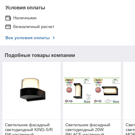
Условия оплаты
Наличными
Безналичный расчет
Все условия оплаты
Подобные товары компании
Светильник фасадный
Светильник фасадный
Све
светодиодный KING-5/R
светодиодный 20W
све
5W настенный
PALACE настенный
MOR