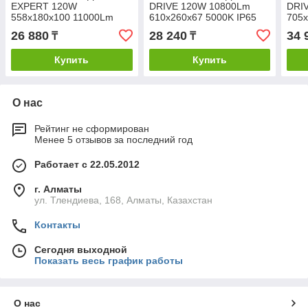
EXPERT 120W
DRIVE 120W 10800Lm
DRI
558x180x100 11000Lm
610x260x67 5000K IP65
705x
26 880
28 240
34 
₸
₸
Купить
Купить
О нас
Рейтинг не сформирован
Менее 5 отзывов за последний год
Работает с 22.05.2012
г. Алматы
ул. Тлендиева, 168, Алматы, Казахстан
Контакты
Сегодня выходной
Показать весь график работы
О нас