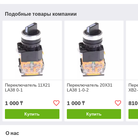
Подобные товары компании
Переключатель 11X21
Переключатель 20X31
Пер
LA38 0-1
LA38 1-0-2
XB2
1 000
1 000
810
₸
₸
Купить
Купить
О нас