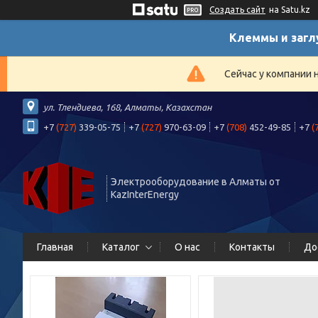
Создать сайт
на Satu.kz
Клеммы и загл
Сейчас у компании 
ул. Тлендиева, 168, Алматы, Казахстан
+7
(727)
339-05-75
+7
(727)
970-63-09
+7
(708)
452-49-85
+7
(
Электрооборудование в Алматы от
KazInterEnergy
Главная
Каталог
О нас
Контакты
До