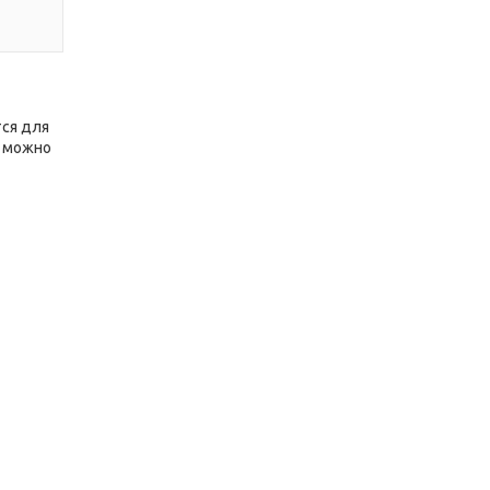
тся для
х можно