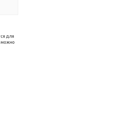
тся для
х можно