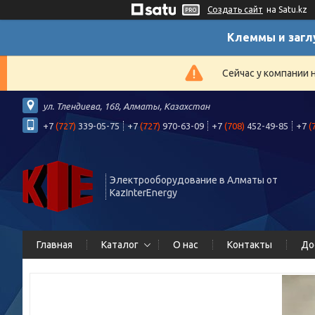
Создать сайт
на Satu.kz
Клеммы и загл
Сейчас у компании 
ул. Тлендиева, 168, Алматы, Казахстан
+7
(727)
339-05-75
+7
(727)
970-63-09
+7
(708)
452-49-85
+7
(
Электрооборудование в Алматы от
KazInterEnergy
Главная
Каталог
О нас
Контакты
До