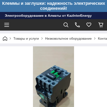
Клеммы и заглушки: надежность электрических
соединений!
Электрооборудование в Алматы от KazInterEnergy
Товары и услуги
Низковольтное оборудование
Конта