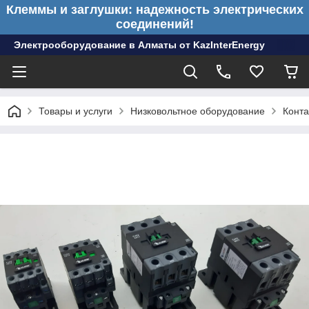
Клеммы и заглушки: надежность электрических
соединений!
Электрооборудование в Алматы от KazInterEnergy
Товары и услуги
Низковольтное оборудование
Конта