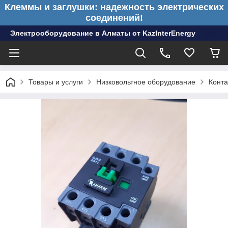
Клеммы и заглушки: надежность электрических
соединений!
Электрооборудование в Алматы от KazInterEnergy
Товары и услуги
Низковольтное оборудование
Конта