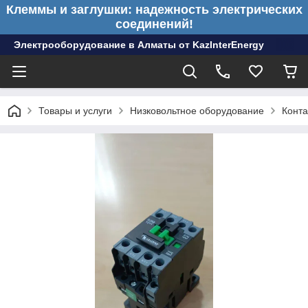
Клеммы и заглушки: надежность электрических
соединений!
Электрооборудование в Алматы от KazInterEnergy
Товары и услуги
Низковольтное оборудование
Конта