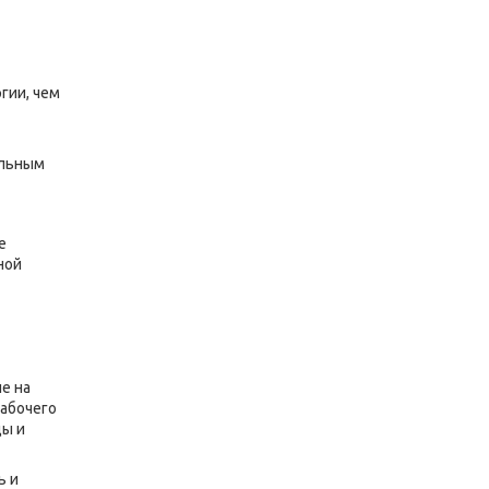
гии, чем
ельным
е
ной
е на
рабочего
ды и
ь и