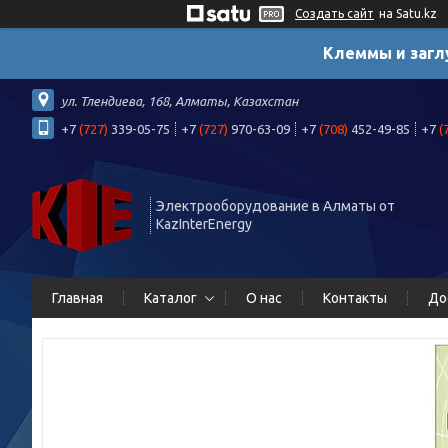
Создать сайт
на Satu.kz
Клеммы и загл
ул. Тлендиева, 168, Алматы, Казахстан
+7
(727)
339-05-75
+7
(727)
970-63-09
+7
(708)
452-49-85
+7
(
Электрооборудование в Алматы от
KazInterEnergy
Главная
Каталог
О нас
Контакты
До