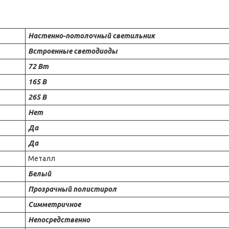
Настенно-потолочный светильник
Встроенные светодиоды
72 Вт
165 В
265 В
Нет
Да
Да
Металл
Белый
Прозрачный полистирол
Симметричное
Непосредственно