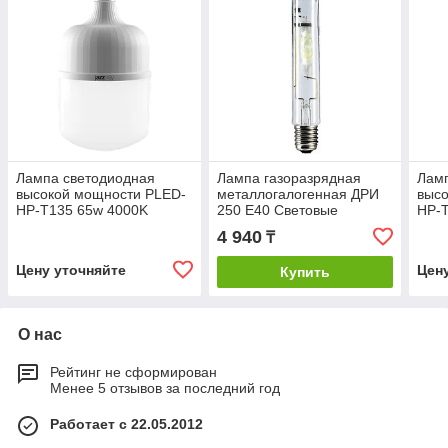
Лампа светодиодная
Лампа газоразрядная
Лам
высокой мощности PLED-
металлогалогенная ДРИ
выс
HP-T135 65w 4000K
250 E40 Световые
HP-
E27/E40
Решения
E27
4 940
₸
Цену уточняйте
Цен
Купить
О нас
Рейтинг не сформирован
Менее 5 отзывов за последний год
Работает с 22.05.2012