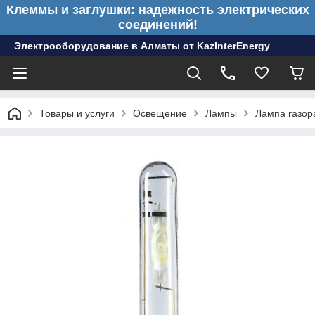
Клеммы и заглушки: надежность электрических
соединений!
Электрооборудование в Алматы от KazInterEnergy
Товары и услуги
Освещение
Лампы
Лампа газор