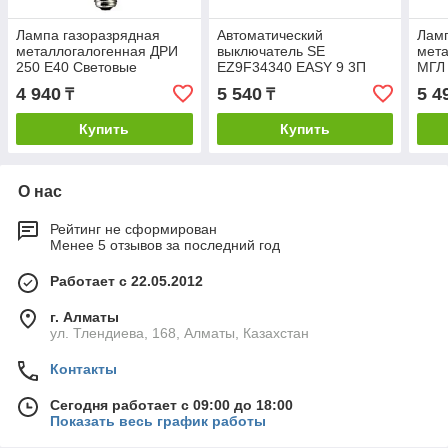
Лампа газоразрядная
Автоматический
Лам
металлогалогенная ДРИ
выключатель SE
мета
250 E40 Световые
EZ9F34340 EASY 9 3П
МГЛ 
Решения
40А С 4.5кА 400В
реш
4 940
5 540
5 4
₸
₸
Купить
Купить
О нас
Рейтинг не сформирован
Менее 5 отзывов за последний год
Работает с 22.05.2012
г. Алматы
ул. Тлендиева, 168, Алматы, Казахстан
Контакты
Сегодня работает с 09:00 до 18:00
Показать весь график работы