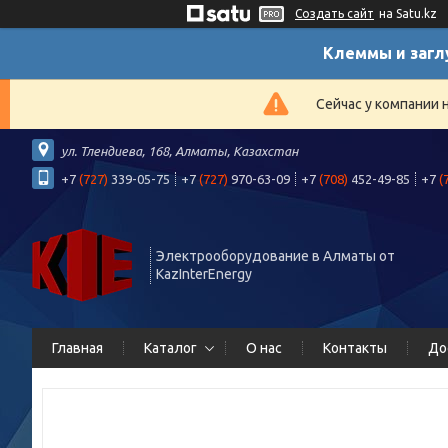
Создать сайт
на Satu.kz
Клеммы и загл
Сейчас у компании 
ул. Тлендиева, 168, Алматы, Казахстан
+7
(727)
339-05-75
+7
(727)
970-63-09
+7
(708)
452-49-85
+7
(
Электрооборудование в Алматы от
KazInterEnergy
Главная
Каталог
О нас
Контакты
До