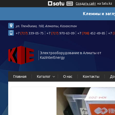
Создать сайт
на Satu.kz
Клеммы и загл
ул. Тлендиева, 168, Алматы, Казахстан
+7
(727)
339-05-75
+7
(727)
970-63-09
+7
(708)
452-49-85
+7
(
Электрооборудование в Алматы от
KazInterEnergy
Главная
Каталог
О нас
Контакты
До