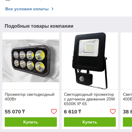
Все условия оплаты
Подобные товары компании
Прожектор светодиодный
Светодиодный прожектор
Све
400Вт
с датчиком движения 20W
400
6500K IP 65
55 070
6 610
38 
₸
₸
Купить
Купить