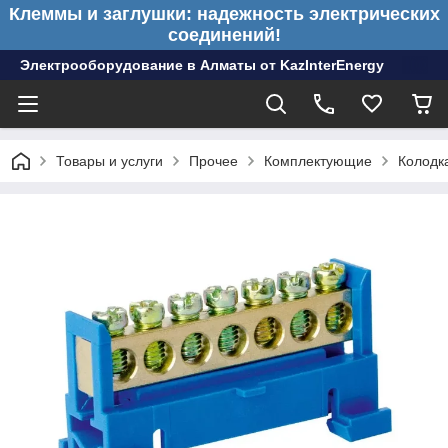
Клеммы и заглушки: надежность электрических
соединений!
Электрооборудование в Алматы от KazInterEnergy
Товары и услуги
Прочее
Комплектующие
Колодк