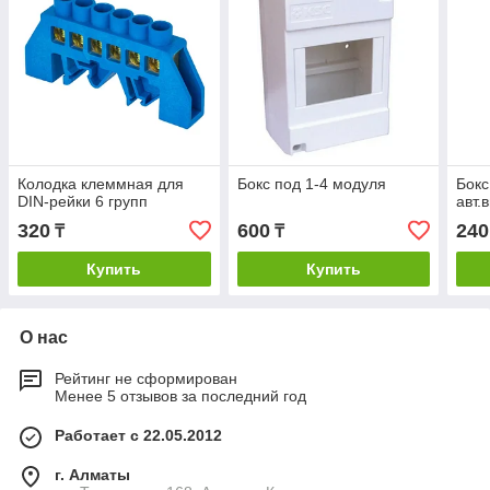
Колодка клеммная для
Бокс под 1-4 модуля
Бокс
DIN-рейки 6 групп
авт.
320
600
240
₸
₸
Купить
Купить
О нас
Рейтинг не сформирован
Менее 5 отзывов за последний год
Работает с 22.05.2012
г. Алматы