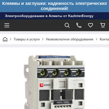
Клеммы и заглушки: надежность электрических
соединений!
Электрооборудование в Алматы от KazInterEnergy
Товары и услуги
Низковольтное оборудование
Конта