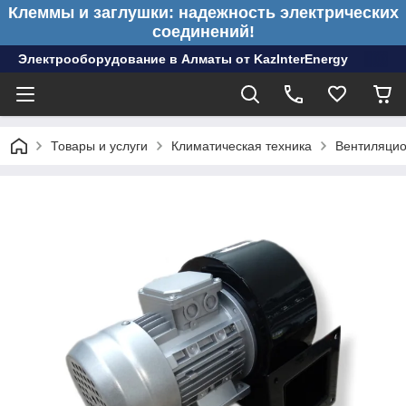
Клеммы и заглушки: надежность электрических
соединений!
Электрооборудование в Алматы от KazInterEnergy
Товары и услуги
Климатическая техника
Вентиляцио