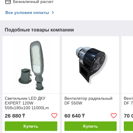
Безналичный расчет
Все условия оплаты
Подобные товары компании
Светильник LED ДКУ
Вентилятор радиальный
Вен
EXPERT 120W
DF 550W
DF 
558x180x100 11000Lm
26 880
60 640
70 
₸
₸
Купить
Купить