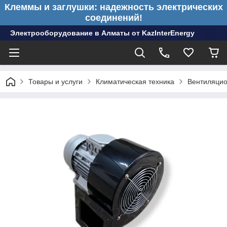
Клеммы и заглушки: надежность электрических
соединений!
Электрооборудование в Алматы от KazInterEnergy
Товары и услуги
Климатическая техника
Вентиляцио