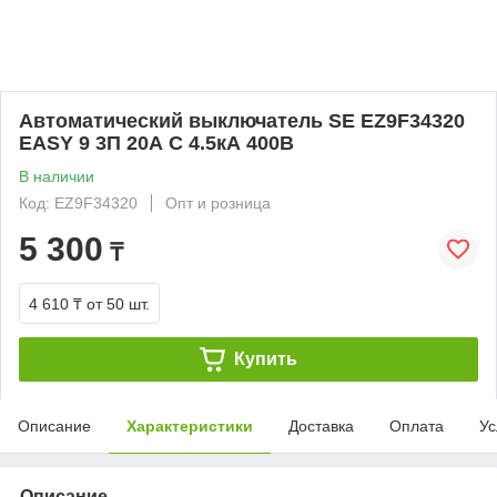
Автоматический выключатель SE EZ9F34320
EASY 9 3П 20А С 4.5кА 400В
В наличии
Код: EZ9F34320
Опт и розница
5 300
₸
4 610 ₸
от 50 шт.
Купить
Описание
Характеристики
Доставка
Оплата
Ус
Описание