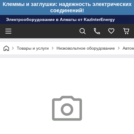
Клеммы и заглушки: надежность электрических
соединений!
Электрооборудование в Алматы от KazInterEnergy
Товары и услуги
Низковольтное оборудование
Автом