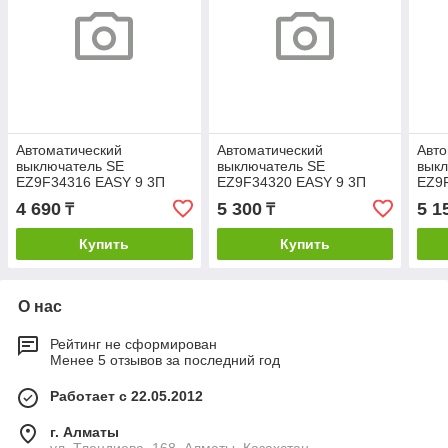
Автоматический
Автоматический
Авто
выключатель SE
выключатель SE
вык
EZ9F34316 EASY 9 3П
EZ9F34320 EASY 9 3П
EZ9
16А С 4.5кА 400В
20А С 4.5кА 400В
25А 
4 690
5 300
5 1
₸
₸
Купить
Купить
О нас
Рейтинг не сформирован
Менее 5 отзывов за последний год
Работает с 22.05.2012
г. Алматы
ул. Тлендиева, 168, Алматы, Казахстан