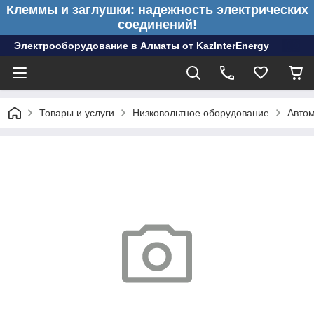
Клеммы и заглушки: надежность электрических
соединений!
Электрооборудование в Алматы от KazInterEnergy
Товары и услуги
Низковольтное оборудование
Автом