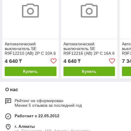
Автоматический
Автоматический
Авто
выключатель SE
выключатель SE
вык
R9F12210 (АВ) 2P С 10А 6
R9F12216 (АВ) 2P С 16А 6
R9F1
kA
kA
kA
4 640
4 640
7 3
₸
₸
Купить
Купить
О нас
Рейтинг не сформирован
Менее 5 отзывов за последний год
Работает с 22.05.2012
г. Алматы
ул. Тлендиева, 168, Алматы, Казахстан