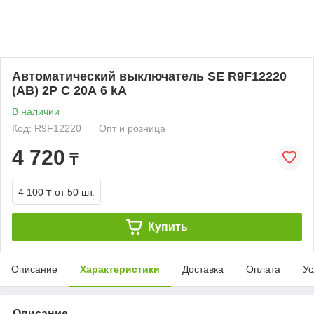
Автоматический выключатель SE R9F12220
(АВ) 2P С 20А 6 kA
В наличии
Код: R9F12220
Опт и розница
4 720
₸
4 100 ₸
от 50 шт.
Купить
Описание
Характеристики
Доставка
Оплата
Ус
Описание