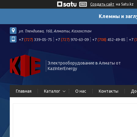
Создать сайт
на Satu.kz
Клеммы и загл
ул. Тлендиева, 168, Алматы, Казахстан
+7
(727)
339-05-75
+7
(727)
970-63-09
+7
(708)
452-49-85
+7
(
Электрооборудование в Алматы от
KazInterEnergy
Главная
Каталог
О нас
Контакты
До