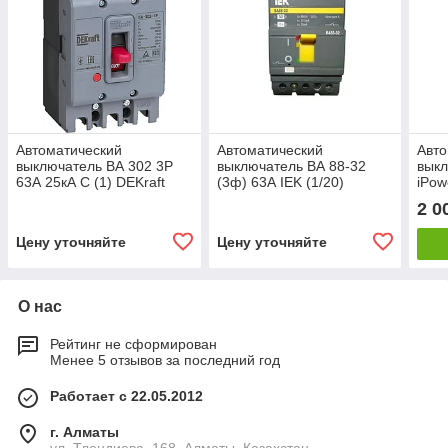
Автоматический
Автоматический
Авто
выключатель ВА 302 3P
выключатель ВА 88-32
вык
63А 25кА С (1) DEKraft
(3ф) 63А IEK (1/20)
iPow
2 0
Цену уточняйте
Цену уточняйте
О нас
Рейтинг не сформирован
Менее 5 отзывов за последний год
Работает с 22.05.2012
г. Алматы
ул. Тлендиева, 168, Алматы, Казахстан