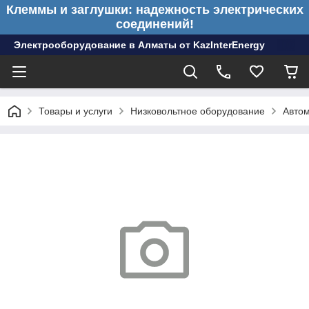
Клеммы и заглушки: надежность электрических
соединений!
Электрооборудование в Алматы от KazInterEnergy
Товары и услуги
Низковольтное оборудование
Автом