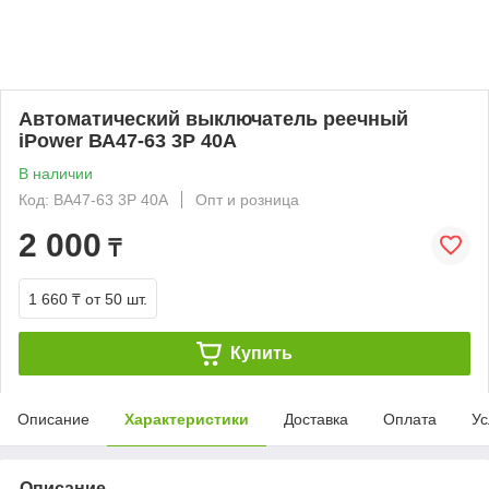
Автоматический выключатель реечный
iPower ВА47-63 3Р 40А
В наличии
Код: ВА47-63 3Р 40А
Опт и розница
2 000
₸
1 660 ₸
от 50 шт.
Купить
Описание
Характеристики
Доставка
Оплата
Ус
Описание