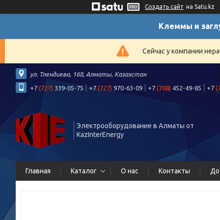
Создать сайт
на Satu.kz
Клеммы и загл
Сейчас у компании нера
ул. Тлендиева, 168, Алматы, Казахстан
+7
(727)
339-05-75
+7
(727)
970-63-09
+7
(708)
452-49-85
+7
(
Электрооборудование в Алматы от
KazInterEnergy
Главная
Каталог
О нас
Контакты
До