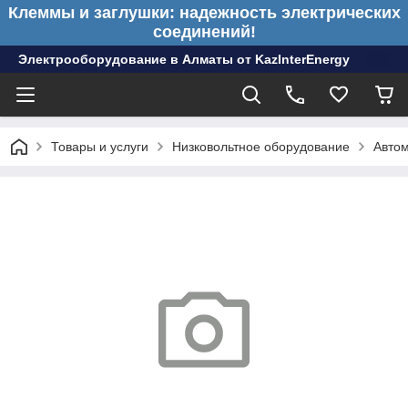
Клеммы и заглушки: надежность электрических
соединений!
Электрооборудование в Алматы от KazInterEnergy
Товары и услуги
Низковольтное оборудование
Автом