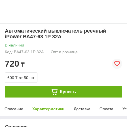
Автоматический выключатель реечный
iPower ВА47-63 1Р 32А
В наличии
Код: ВА47-63 1Р 32А
Опт и розница
720
₸
600 ₸
от 50 шт.
Купить
Описание
Характеристики
Доставка
Оплата
Ус
Описание