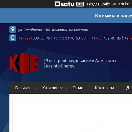
Создать сайт
на Satu.kz
Клеммы и загл
ул. Тлендиева, 168, Алматы, Казахстан
+7
(727)
339-05-75
+7
(727)
970-63-09
+7
(708)
452-49-85
+7
(
Электрооборудование в Алматы от
KazInterEnergy
Главная
Каталог
О нас
Контакты
До