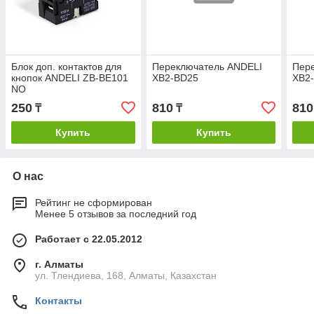
Блок доп. контактов для
Переключатель ANDELI
Пер
кнопок ANDELI ZB-BE101
XB2-BD25
XB2
NO
250
810
810
₸
₸
Купить
Купить
О нас
Рейтинг не сформирован
Менее 5 отзывов за последний год
Работает с 22.05.2012
г. Алматы
ул. Тлендиева, 168, Алматы, Казахстан
Контакты