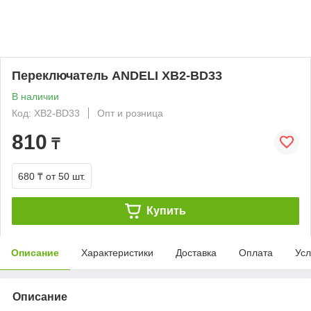
Переключатель ANDELI XB2-BD33
В наличии
Код: XB2-BD33
Опт и розница
810
₸
680 ₸
от 50 шт.
Купить
Описание
Характеристики
Доставка
Оплата
Усл
Описание