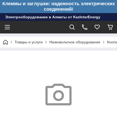
Клеммы и заглушки: надежность электрических
соединений!
Электрооборудование в Алматы от KazInterEnergy
Товары и услуги
Низковольтное оборудование
Кнопк