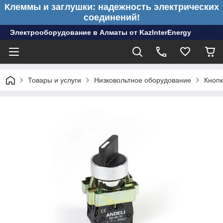
Клеммы и заглушки: надежность электрических
соединений!
Электрооборудование в Алматы от KazInterEnergy
Товары и услуги
Низковольтное оборудование
Кнопк