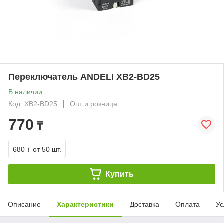
Переключатель ANDELI XB2-BD25
В наличии
Код: XB2-BD25
Опт и розница
770
₸
680 ₸
от 50 шт.
Купить
Описание
Характеристики
Доставка
Оплата
Ус