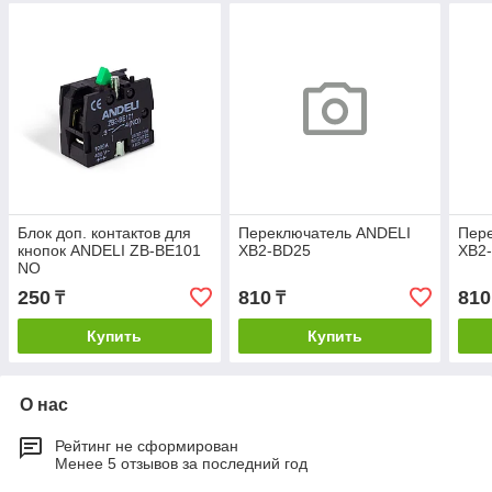
Блок доп. контактов для
Переключатель ANDELI
Пер
кнопок ANDELI ZB-BE101
XB2-BD25
XB2
NO
250
810
810
₸
₸
Купить
Купить
О нас
Рейтинг не сформирован
Менее 5 отзывов за последний год