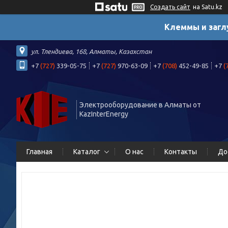
Создать сайт
на Satu.kz
Клеммы и загл
ул. Тлендиева, 168, Алматы, Казахстан
+7
(727)
339-05-75
+7
(727)
970-63-09
+7
(708)
452-49-85
+7
(
Электрооборудование в Алматы от
KazInterEnergy
Главная
Каталог
О нас
Контакты
До