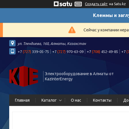
Создать сайт
на Satu.kz
Клеммы и загл
Сейчас у компании нера
ул. Тлендиева, 168, Алматы, Казахстан
+7
(727)
339-05-75
+7
(727)
970-63-09
+7
(708)
452-49-85
+7
(
Электрооборудование в Алматы от
KazInterEnergy
Главная
Каталог
О нас
Контакты
До