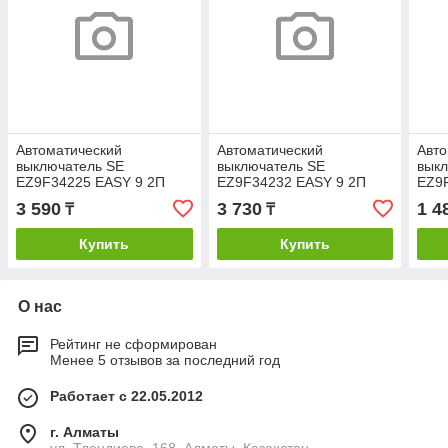
Автоматический
Автоматический
Авто
выключатель SE
выключатель SE
вык
EZ9F34225 EASY 9 2П
EZ9F34232 EASY 9 2П
EZ9
25А С 4.5кА 230В
32А С 4.5кА 230В
10А 
3 590
3 730
1 4
₸
₸
Купить
Купить
О нас
Рейтинг не сформирован
Менее 5 отзывов за последний год
Работает с 22.05.2012
г. Алматы
ул. Тлендиева, 168, Алматы, Казахстан