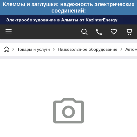
Клеммы и заглушки: надежность электрических
соединений!
Электрооборудование в Алматы от KazInterEnergy
Товары и услуги
Низковольтное оборудование
Автом