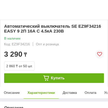
Автоматический выключатель SE EZ9F34216
EASY 9 2П 16А С 4.5кА 230В
В наличии
Код: EZ9F34216
Опт и розница
3 290
₸
2 860 ₸
от 50 шт.
Купить
Описание
Характеристики
Доставка
Оплата
Ус
Описание