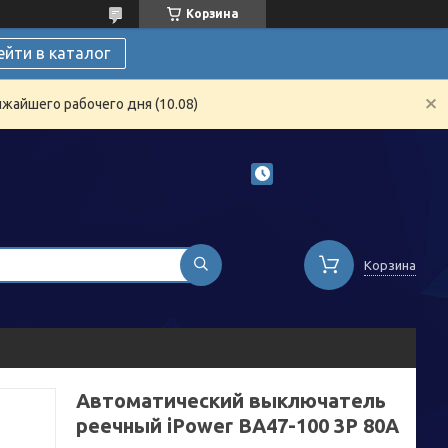
Корзина
ейти в каталог
жайшего рабочего дня (10.08)
Корзина
Автоматический выключатель
реечный iPower ВА47-100 3Р 80А