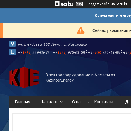
Создать сайт
на Satu.kz
Клеммы и загл
Сейчас у компании 
ул. Тлендиева, 168, Алматы, Казахстан
+7
(727)
339-05-75
+7
(727)
970-63-09
+7
(708)
452-49-85
+7
(
Электрооборудование в Алматы от
KazInterEnergy
Главная
Каталог
О нас
Контакты
До